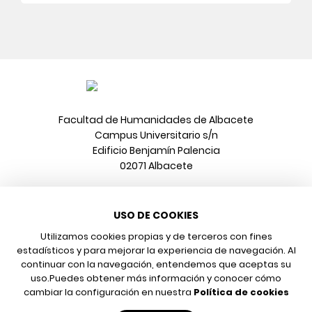
Facultad de Humanidades de Albacete
Campus Universitario s/n
Edificio Benjamín Palencia
02071 Albacete
Teléfono
USO DE COOKIES
967 599 376
Correo electrónico
Utilizamos cookies propias y de terceros con fines
info@poeonline.es
estadísticos y para mejorar la experiencia de navegación. Al
continuar con la navegación, entendemos que aceptas su
uso.
Puedes obtener más información y conocer cómo
© 2026 UCLM, Grupo de Estudios de Literatura y Arte
cambiar la configuración en nuestra
Política de cookies
Aviso legal