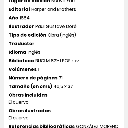
Lugar de edición
Nueva York
Editorial
Harper and Brothers
Año
1884
Ilustrador
Paul Gustave Doré
Tipo de edición
Obra (inglés)
Traductor
Idioma
Inglés
Biblioteca
BUCLM 821-1 POE rav
Volúmenes
1
Número de páginas
71
Tamaño (en cms)
46,5 x 37
Obras incluidas
El cuervo
Obras ilustradas
El cuervo
Referencias bibliográficas
GONZÁLEZ MORENO