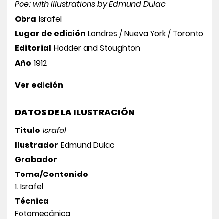
Poe; with Illustrations by Edmund Dulac
Obra
Israfel
Lugar de edición
Londres / Nueva York / Toronto
Editorial
Hodder and Stoughton
Año
1912
Ver edición
DATOS DE LA ILUSTRACIÓN
Título
Israfel
Ilustrador
Edmund Dulac
Grabador
Tema/Contenido
1. Israfel
Técnica
Fotomecánica