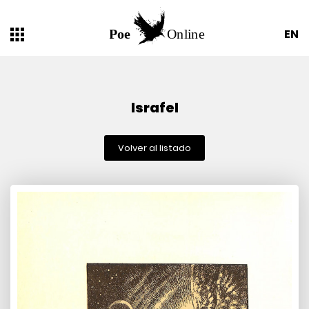
EN
Israfel
Volver al listado