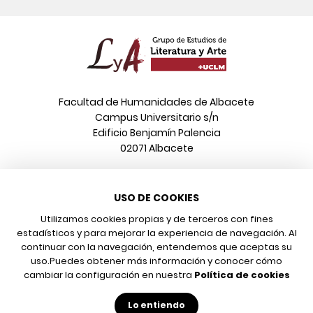
Facultad de Humanidades de Albacete
Campus Universitario s/n
Edificio Benjamín Palencia
02071 Albacete
Teléfono
USO DE COOKIES
967 599 376
Correo electrónico
Utilizamos cookies propias y de terceros con fines
info@poeonline.es
estadísticos y para mejorar la experiencia de navegación. Al
continuar con la navegación, entendemos que aceptas su
uso.
Puedes obtener más información y conocer cómo
© 2026 UCLM, Grupo de Estudios de Literatura y Arte
cambiar la configuración en nuestra
Política de cookies
Aviso legal
Protección de datos
Lo entiendo
Política de cookies