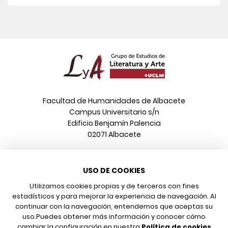
Facultad de Humanidades de Albacete
Campus Universitario s/n
Edificio Benjamín Palencia
02071 Albacete
Teléfono
USO DE COOKIES
967 599 376
Correo electrónico
Utilizamos cookies propias y de terceros con fines
info@poeonline.es
estadísticos y para mejorar la experiencia de navegación. Al
continuar con la navegación, entendemos que aceptas su
uso.
Puedes obtener más información y conocer cómo
© 2026 UCLM, Grupo de Estudios de Literatura y Arte
cambiar la configuración en nuestra
Política de cookies