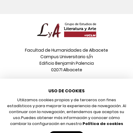
Facultad de Humanidades de Albacete
Campus Universitario s/n
Edificio Benjamín Palencia
02071 Albacete
Teléfono
USO DE COOKIES
967 599 376
Correo electrónico
Utilizamos cookies propias y de terceros con fines
info@poeonline.es
estadísticos y para mejorar la experiencia de navegación. Al
continuar con la navegación, entendemos que aceptas su
uso.
Puedes obtener más información y conocer cómo
© 2026 UCLM, Grupo de Estudios de Literatura y Arte
cambiar la configuración en nuestra
Política de cookies
Aviso legal
Protección de datos