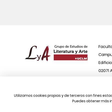
Facult
Campus
Edifici
02071 
© 2026 UCLM, Grupo de Estudios de Literatura
Utilizamos cookies propias y de terceros con fines est
Puedes obtener más i