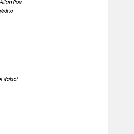
 Allan Poe
nédito
o! ¡falso!