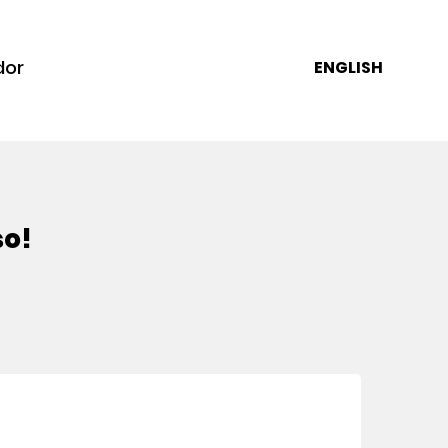
dor
ENGLISH
so!