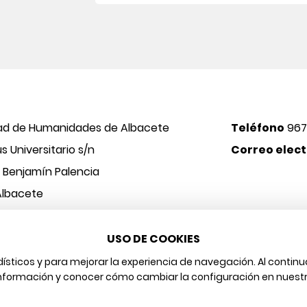
ad de Humanidades de Albacete
Teléfono
967
 Universitario s/n
Correo elect
o Benjamín Palencia
Albacete
USO DE COOKIES
 y Arte
Aviso legal
Protección de datos
Política de cookies
adísticos y para mejorar la experiencia de navegación. Al cont
nformación y conocer cómo cambiar la configuración en nuest