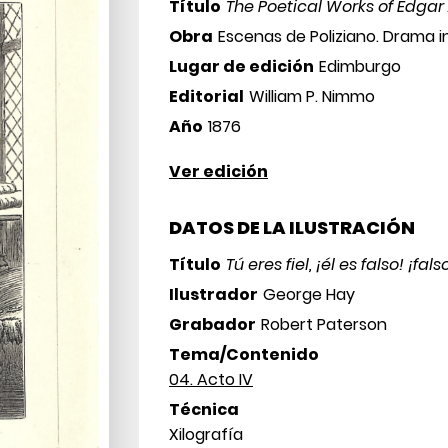
Título
The Poetical Works of Edgar
Obra
Escenas de Poliziano. Drama i
Lugar de edición
Edimburgo
Editorial
William P. Nimmo
Año
1876
Ver edición
DATOS DE LA ILUSTRACIÓN
Título
Tú eres fiel, ¡él es falso! ¡fals
Ilustrador
George Hay
Grabador
Robert Paterson
Tema/Contenido
04. Acto IV
Técnica
Xilografía