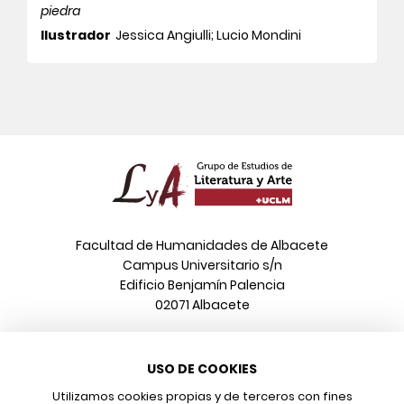
piedra
Ilustrador
Jessica Angiulli; Lucio Mondini
Facultad de Humanidades de Albacete
Campus Universitario s/n
Edificio Benjamín Palencia
02071 Albacete
Teléfono
USO DE COOKIES
967 599 376
Correo electrónico
Utilizamos cookies propias y de terceros con fines