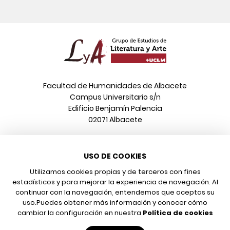
Facultad de Humanidades de Albacete
Campus Universitario s/n
Edificio Benjamín Palencia
02071 Albacete
Teléfono
USO DE COOKIES
967 599 376
Correo electrónico
Utilizamos cookies propias y de terceros con fines
info@poeonline.es
estadísticos y para mejorar la experiencia de navegación. Al
continuar con la navegación, entendemos que aceptas su
uso.
Puedes obtener más información y conocer cómo
© 2026 UCLM, Grupo de Estudios de Literatura y Arte
cambiar la configuración en nuestra
Política de cookies
Aviso legal
Protección de datos