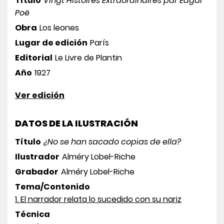
Título
Vingt Histoires Extraordinaires par Edgar
Poë
Obra
Los leones
Lugar de edición
París
Editorial
Le Livre de Plantin
Año
1927
Ver edición
DATOS DE LA ILUSTRACIÓN
Título
¿No se han sacado copias de ella?
Ilustrador
Alméry Lobel-Riche
Grabador
Alméry Lobel-Riche
Tema/Contenido
1. El narrador relata lo sucedido con su nariz
Técnica