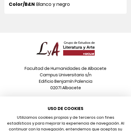
Color/B&N
Blanco y negro
Facultad de Humanidades de Albacete
Campus Universitario s/n
Edificio Benjamín Palencia
02071 Albacete
Teléfono
USO DE COOKIES
967 599 376
Correo electrónico
Utilizamos cookies propias y de terceros con fines
info@poeonline.es
estadísticos y para mejorar la experiencia de navegación. Al
continuar con la navegación, entendemos que aceptas su