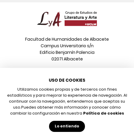
Facultad de Humanidades de Albacete
Campus Universitario s/n
Edificio Benjamín Palencia
02071 Albacete
Teléfono
USO DE COOKIES
967 599 376
Correo electrónico
Utilizamos cookies propias y de terceros con fines
info@poeonline.es
estadísticos y para mejorar la experiencia de navegación. Al
continuar con la navegación, entendemos que aceptas su
uso.
Puedes obtener más información y conocer cómo
© 2026 UCLM, Grupo de Estudios de Literatura y Arte
cambiar la configuración en nuestra
Política de cookies
Aviso legal
Protección de datos
Lo entiendo
Política de cookies