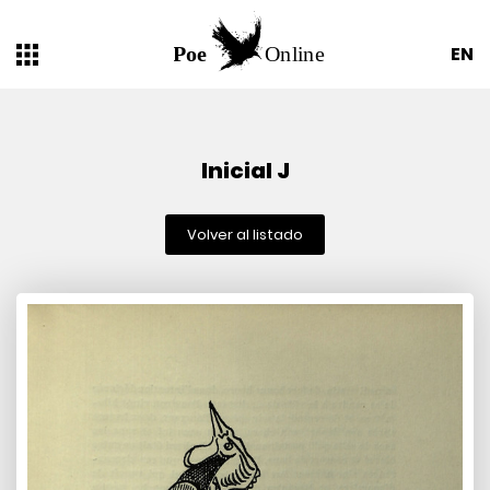
EN
Inicial J
Volver al listado