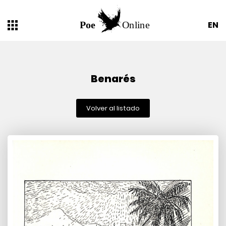
EN
Benarés
Volver al listado