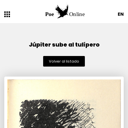
EN
Júpiter sube al tulípero
Volver al listado