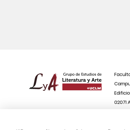
Facult
Campus
Edifici
02071 
© 2026 UCLM, Grupo de Estudios de Literatura