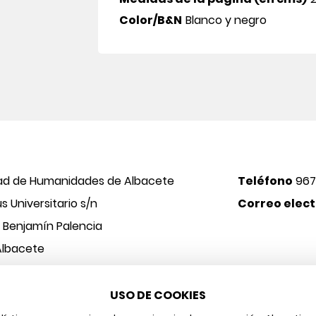
Color/B&N
Blanco y negro
ad de Humanidades de Albacete
Teléfono
967
 Universitario s/n
Correo elect
o Benjamín Palencia
Albacete
USO DE COOKIES
 y Arte
Aviso legal
Protección de datos
Política de cookies