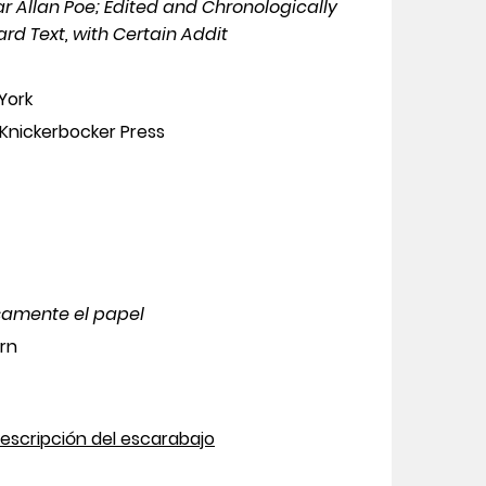
 Allan Poe; Edited and Chronologically
rd Text, with Certain Addit
York
 Knickerbocker Press
osamente el papel
rn
descripción del escarabajo