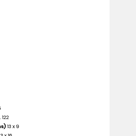
5
. 122
ms)
13 x 9
3 x 16