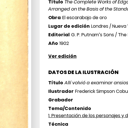
Título
The Complete Works of Edgar
Arranged on the Basis of the Standa
Obra
El escarabajo de oro
Lugar de edición
Londres / Nueva 
Editorial
G. P. Putnam’s Sons / The
Año
1902
Ver edición
DATOS DE LA ILUSTRACIÓN
Título
Allí volvió a examinar ansi
Ilustrador
Frederick Simpson Cobu
Grabador
Tema/Contenido
1. Presentación de los personajes y 
Técnica