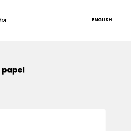
dor
ENGLISH
l papel