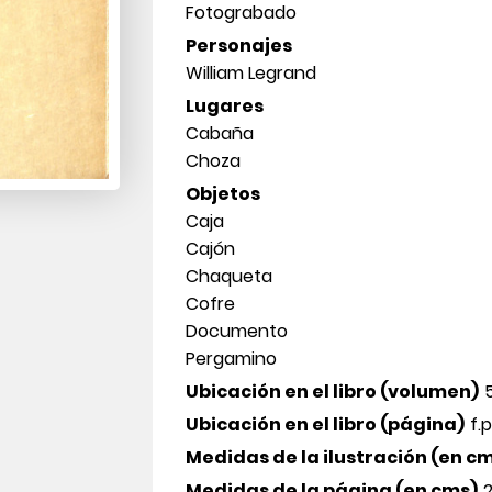
Fotograbado
Personajes
William Legrand
Lugares
Cabaña
Choza
Objetos
Caja
Cajón
Chaqueta
Cofre
Documento
Pergamino
Ubicación en el libro (volumen)
Ubicación en el libro (página)
f.p
Medidas de la ilustración (en c
Medidas de la página (en cms)
2