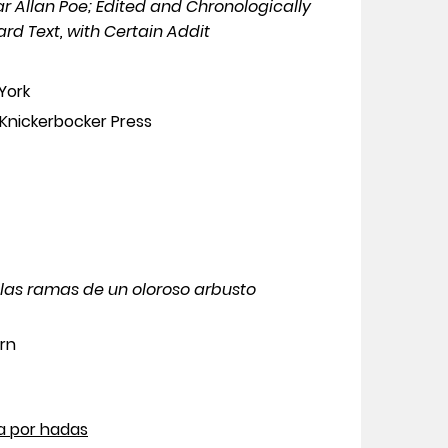
 Allan Poe; Edited and Chronologically
rd Text, with Certain Addit
York
 Knickerbocker Press
 las ramas de un oloroso arbusto
rn
da por hadas