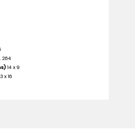
4
p. 264
ms)
14 x 9
3 x 16