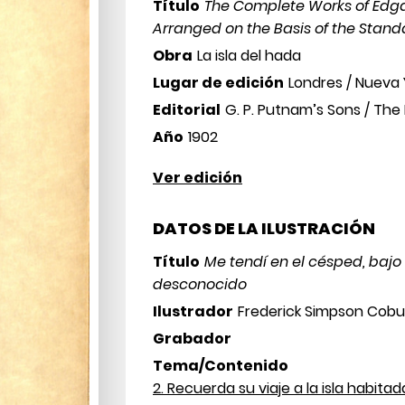
Título
The Complete Works of Edgar
Arranged on the Basis of the Standa
Obra
La isla del hada
Lugar de edición
Londres / Nueva 
Editorial
G. P. Putnam’s Sons / The
Año
1902
Ver edición
DATOS DE LA ILUSTRACIÓN
Título
Me tendí en el césped, bajo
desconocido
Ilustrador
Frederick Simpson Cobu
Grabador
Tema/Contenido
2. Recuerda su viaje a la isla habita