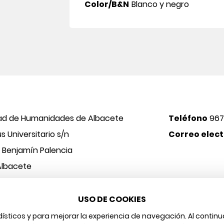
Color/B&N
Blanco y negro
ad de Humanidades de Albacete
Teléfono
967
 Universitario s/n
Correo elect
o Benjamín Palencia
Albacete
USO DE COOKIES
 y Arte
Aviso legal
Protección de datos
Política de cookies
adísticos y para mejorar la experiencia de navegación. Al cont