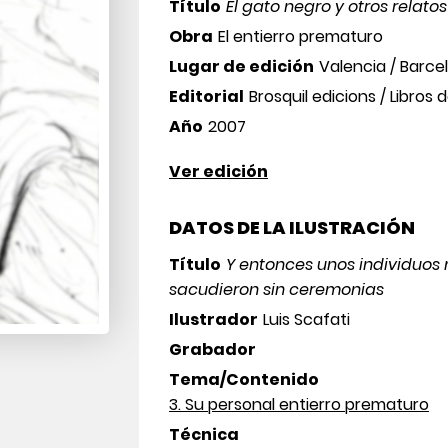
Título
El gato negro y otros relatos
Obra
El entierro prematuro
Lugar de edición
Valencia / Barc
Editorial
Brosquil edicions / Libros 
Año
2007
Ver edición
DATOS DE LA ILUSTRACIÓN
Título
Y entonces unos individuos
sacudieron sin ceremonias
Ilustrador
Luis Scafati
Grabador
Tema/Contenido
3. Su personal entierro prematuro
Técnica