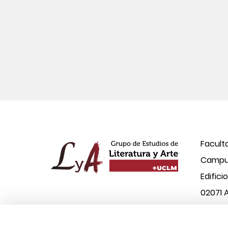
Facult
Campus
Edifici
02071 