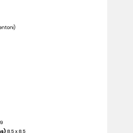
entoni)
49
ms)
8,5 x 8,5