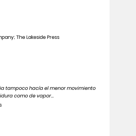
mpany; The Lakeside Press
aria tampoco hacía el menor movimiento
tidura como de vapor...
s