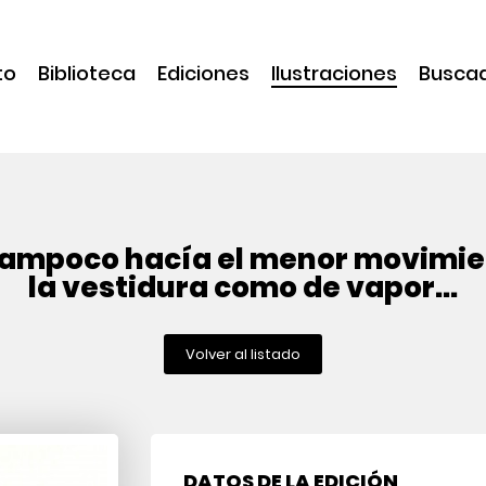
to
Biblioteca
Ediciones
Ilustraciones
Busca
 tampoco hacía el menor movimien
la vestidura como de vapor...
Volver al listado
DATOS DE LA EDICIÓN