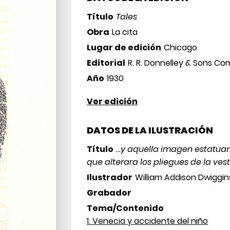
Título
Tales
Obra
La cita
Lugar de edición
Chicago
Editorial
R. R. Donnelley & Sons Co
Año
1930
Ver edición
DATOS DE LA ILUSTRACIÓN
Título
...y aquella imagen estatu
que alterara los pliegues de la ves
Ilustrador
William Addison Dwiggin
Grabador
Tema/Contenido
1. Venecia y accidente del niño