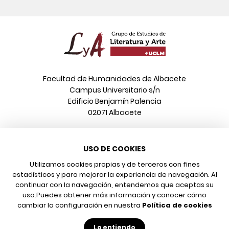
Facultad de Humanidades de Albacete
Campus Universitario s/n
Edificio Benjamín Palencia
02071 Albacete
Teléfono
USO DE COOKIES
967 599 376
Correo electrónico
Utilizamos cookies propias y de terceros con fines
info@poeonline.es
estadísticos y para mejorar la experiencia de navegación. Al
continuar con la navegación, entendemos que aceptas su
uso.
Puedes obtener más información y conocer cómo
© 2026 UCLM, Grupo de Estudios de Literatura y Arte
cambiar la configuración en nuestra
Política de cookies
Aviso legal
Protección de datos
Lo entiendo