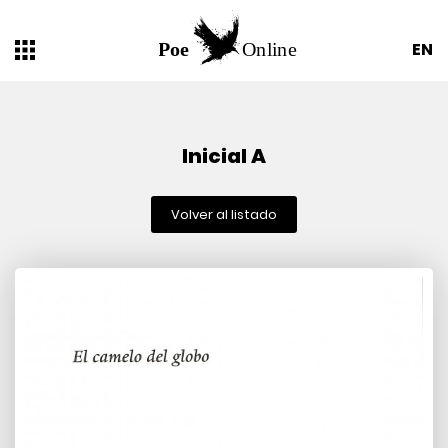
EN
Inicial A
Volver al listado