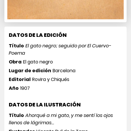
DATOS DE LA EDICIÓN
Título
El gato negro; seguido por El Cuervo-
Poema
Obra
El gato negro
Lugar de edición
Barcelona
Editorial
Rovira y Chiqués
Año
1907
DATOS DE LA ILUSTRACIÓN
Título
Ahorqué a mi gato, y me sentí los ojos
llenos de lágrimas...