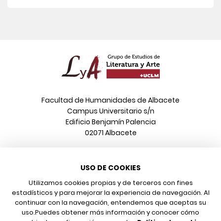
Facultad de Humanidades de Albacete
Campus Universitario s/n
Edificio Benjamín Palencia
02071 Albacete
Teléfono
USO DE COOKIES
967 599 376
Correo electrónico
Utilizamos cookies propias y de terceros con fines
info@poeonline.es
estadísticos y para mejorar la experiencia de navegación. Al
continuar con la navegación, entendemos que aceptas su
uso.
Puedes obtener más información y conocer cómo
© 2026 UCLM, Grupo de Estudios de Literatura y Arte