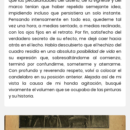
que las peculiaridades del diseño, de la
vignette
y del
marco tenían que haber repelido semejante idea,
impidiendo incluso que persistiera un solo instante.
Pensando intensamente en todo eso, quedeme tal
vez una hora, a medias sentado, a medias reclinado,
con los ojos fijos en el retrato. Por fin, satisfecho del
verdadero secreto de su efecto, me dejé caer hacia
atrás en el lecho. Había descubierto que el hechizo del
cuadro residía en una absoluta
posibilidad de vida
en
su expresión que, sobresaltándome al comienzo,
terminó por confundirme, someterme y aterrarme.
Con profundo y reverendo respeto, volví a colocar el
candelabro en su posición anterior. Alejada así de mi
vista la causa de mi honda agitación, busqué
vivamente el volumen que se ocupaba de las pinturas
y su historia.