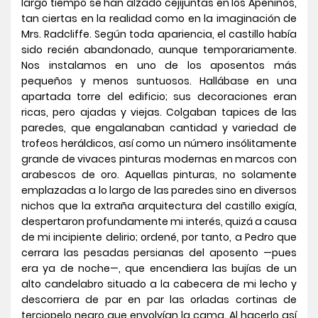
largo tiempo se han alzado cejijuntas en los Apeninos,
tan ciertas en la realidad como en la imaginación de
Mrs. Radcliffe. Según toda apariencia, el castillo había
sido recién abandonado, aunque temporariamente.
Nos instalamos en uno de los aposentos más
pequeños y menos suntuosos. Hallábase en una
apartada torre del edificio; sus decoraciones eran
ricas, pero ajadas y viejas. Colgaban tapices de las
paredes, que engalanaban cantidad y variedad de
trofeos heráldicos, así como un número insólitamente
grande de vivaces pinturas modernas en marcos con
arabescos de oro. Aquellas pinturas, no solamente
emplazadas a lo largo de las paredes sino en diversos
nichos que la extraña arquitectura del castillo exigía,
despertaron profundamente mi interés, quizá a causa
de mi incipiente delirio; ordené, por tanto, a Pedro que
cerrara las pesadas persianas del aposento —pues
era ya de noche—, que encendiera las bujías de un
alto candelabro situado a la cabecera de mi lecho y
descorriera de par en par las orladas cortinas de
terciopelo negro que envolvían la cama. Al hacerlo así