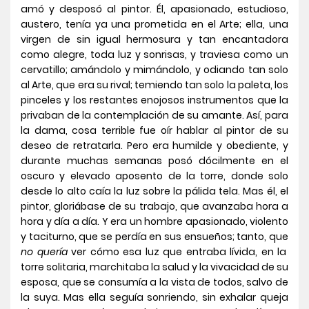
amó y desposó al pintor. Él, apasionado, estudioso,
austero, tenía ya una prometida en el Arte; ella, una
virgen de sin igual hermosura y tan encantadora
como alegre, toda luz y sonrisas, y traviesa como un
cervatillo; amándolo y mimándolo, y odiando tan solo
al Arte, que era su rival; temiendo tan solo la paleta, los
pinceles y los restantes enojosos instrumentos que la
privaban de la contemplación de su amante. Así, para
la dama, cosa terrible fue oír hablar al pintor de su
deseo de retratarla. Pero era humilde y obediente, y
durante muchas semanas posó dócilmente en el
oscuro y elevado aposento de la torre, donde solo
desde lo alto caía la luz sobre la pálida tela. Mas él, el
pintor, gloriábase de su trabajo, que avanzaba hora a
hora y día a día. Y era un hombre apasionado, violento
y taciturno, que se perdía en sus ensueños; tanto, que
no quería
ver cómo esa luz que entraba lívida, en la
torre solitaria, marchitaba la salud y la vivacidad de su
esposa, que se consumía a la vista de todos, salvo de
la suya. Mas ella seguía sonriendo, sin exhalar queja