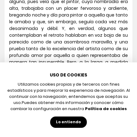
alguna, pues veía que el pintor, cuya nombradía era
alta, trabajaba con un placer fervoroso y ardiente,
bregando noche y día para pintar a aquella que tanto
le amaba y que, sin embargo, seguía cada vez más
desanimada y débil. Y, en verdad, algunos que
contemplaban el retrato hablaban en voz baja de su
parecido como de una asombrosa maravilla, y una
prueba tanto de la excelencia del artista como de su
profundo amor por aquella a quien representaba de
manera tan insuperable. Pero, a la larga, a medida
que el trabajo se acercaba a su conclusión, nadie fue
USO DE COOKIES
admitido ya en la torre, pues el pintor habíase
exaltado en el ardor de su trabajo y apenas si
Utilizamos cookies propias y de terceros con fines
apartaba los ojos de la tela, incluso para mirar el rostro
estadísticos y para mejorar la experiencia de navegación. Al
de su esposa. Y
no quería
ver que los tintes que
continuar con la navegación, entendemos que aceptas su
esparcía en la tela eran extraídos de las mejillas de
uso.
Puedes obtener más información y conocer cómo
cambiar la configuración en nuestra
Política de cookies
aquella mujer sentada a su lado. Y cuando pasaron
muchas semanas y poco quedaba por hacer, salvo
Lo entiendo
una pincelada en la boca y un matiz en los ojos, el
espíritu de la dama osciló, vacilante como la llama en
el tubo de la lámpara. Y entonces la pincelada fue